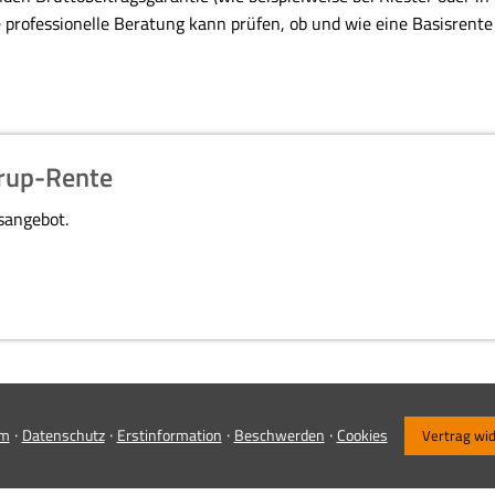
 professionelle Beratung kann prüfen, ob und wie eine Basisrente
ürup-Rente
hsangebot.
·
·
·
·
um
Datenschutz
Erstinformation
Beschwerden
Cookies
Vertrag wi