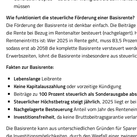
müssen
Wie funktioniert die steuerliche Förderung einer Basisrente?
Die Förderung der Basisrente ist denkbar einfach. Die Beiträg
die Rente bei Bezug im Rentenalter besteuert (nachgelagert). 
Renteneintritts ist: Wer 2025 in Rente geht, muss 83,5 Prozent
sodass erst ab 2058 die komplette Basisrente versteuert werde
Erwerbszeiten, lohnt die Basisrente insbesondere aus steuerli
Fakten zur Basisrente:
Lebenslange
Leibrente
Keine Kapitalauszahlung
oder vorzeitige Kündigung
Beiträge zu
100 Prozent steuerlich als Sonderausgabe ab
Steuerlicher Höchstbetrag steigt jährlich
, 2025 liegt er be
Nachgelagerte Besteuerung
Anteil vom Jahr des Rentenein
Investitionsfreiheit
, da keine Bruttobeitragsgarantie verla
Die Basisrente kann aus unterschiedlichen Gründen für Sparer 
die Investitionsmöglichkeiten, durch den Wegfall einer zwingen