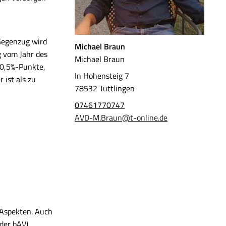
 Gegenzug wird
Michael Braun
g vom Jahr des
Michael Braun
m 0,5%-Punkte,
In Hohensteig 7
 ist als zu
78532 Tuttlingen
07461770747
AVD-M.Braun@t-online.de
 Aspekten. Auch
der bAV),