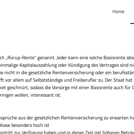
Home
uch „Rürup-Rente“ genannt. Jeder kann eine solche Basisrente abs
 einmalige Kapitalauszahlung oder Kündigung des Vertrages sind ni
 die nicht in die gesetzliche Rentenversicherung oder ein berufsstä
t vor allem auf Selbstständige und Freiberufler zu. Der Staat hat 
ket geschnürt, sodass die Vorsorge mit einer Basisrente auch für
ringen wollen, interessant ist.
 Ansprüche aus der gesetzlichen Rentenversicherung zu erwarten h
phase besonders hoch ist
intritt zur Verfügung haben und in dieser Zeit mit höheren Beträ