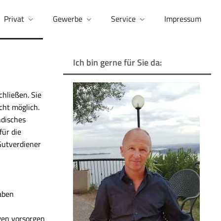
Privat
Gewerbe
Service
Impressum
Ich bin gerne für Sie da:
chließen. Sie
cht möglich.
ndisches
für die
 Gutverdiener
aben
gen vorsorgen