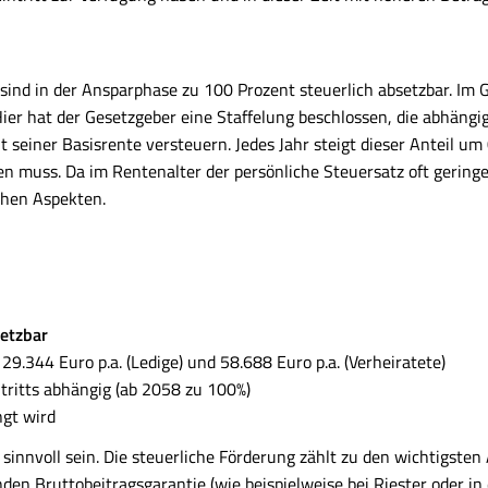
e sind in der Ansparphase zu 100 Prozent steuerlich absetzbar. Im
Hier hat der Gesetzgeber eine Staffelung beschlossen, die abhängi
 seiner Basisrente versteuern. Jedes Jahr steigt dieser Anteil u
n muss. Da im Rentenalter der persönliche Steuersatz oft geringer
chen Aspekten.
setzbar
i 29.344 Euro p.a. (Ledige) und 58.688 Euro p.a. (Verheiratete)
tritts abhängig (ab 2058 zu 100%)
ngt wird
sinnvoll sein. Die steuerliche Förderung zählt zu den wichtigsten
den Bruttobeitragsgarantie (wie beispielweise bei Riester oder in 