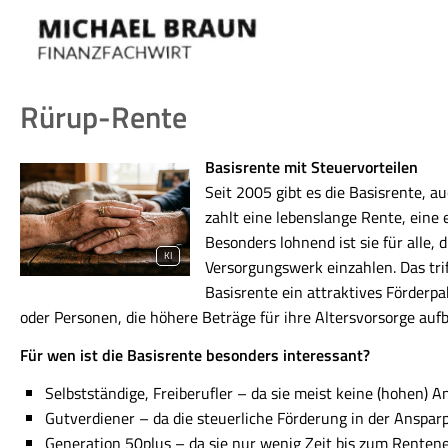
Rürup-Rente
Basisrente mit Steuervorteilen
Seit 2005 gibt es die Basisrente, a
zahlt eine lebenslange Rente, eine
Besonders lohnend ist sie für alle,
KI
Versorgungswerk einzahlen. Das triff
Basisrente ein attraktives Förderpa
oder Per­sonen, die höhere Beträge für ihre Alters­vorsorge aufb
Für wen ist die Basisrente besonders interessant?
Selbstständige, Freiberufler – da sie meist keine (hohen)
Gutverdiener – da die steuerliche Förderung in der Anspar
Generation 50plus – da sie nur wenig Zeit bis zum Rentene