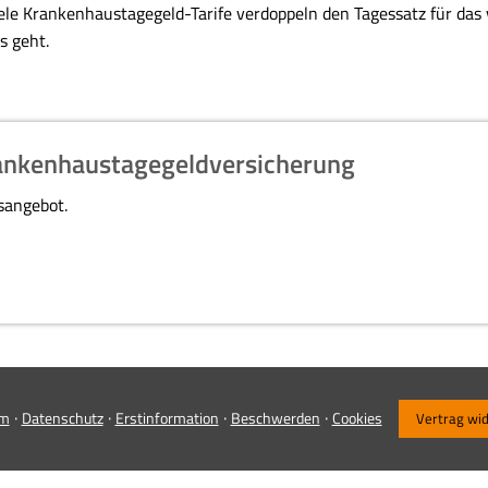
ele Krankenhaustagegeld-Tarife verdoppeln den Tagessatz für das 
s geht.
rankenhaustagegeldversicherung
hsangebot.
·
·
·
·
um
Datenschutz
Erstinformation
Beschwerden
Cookies
Vertrag wi