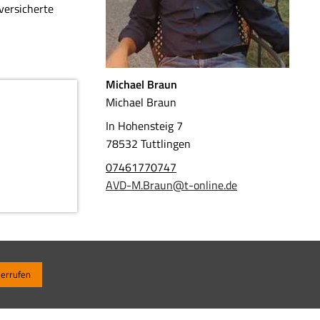
versicherte
Michael Braun
Michael Braun
In Hohensteig 7
78532 Tuttlingen
07461770747
AVD-M.Braun@t-online.de
derrufen