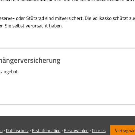
erve- oder Stützrad sind mitversichert. Die Vollkasko schützt zu
en Sie selbst verursacht haben.
hängerversicherung
hsangebot.
·
·
·
·
um
Datenschutz
Erstinformation
Beschwerden
Cookies
Vertrag wi