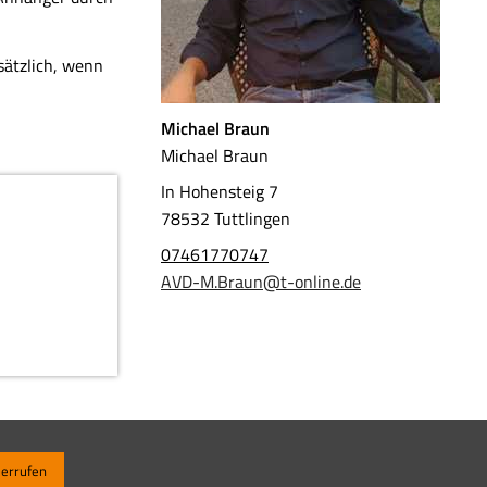
sätzlich, wenn
Michael Braun
Michael Braun
In Hohensteig 7
78532 Tuttlingen
07461770747
AVD-M.Braun@t-online.de
derrufen