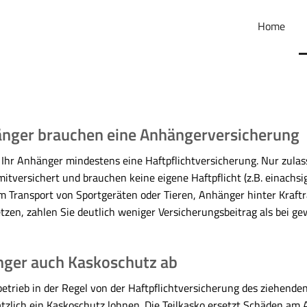
Home
änger brauchen eine Anhängerversicherung
Ihr Anhänger mindestens eine Haft­pflichtversicherung. Nur zulas
tversichert und brauchen keine eigene Haft­pflicht (z.B. einachsi
m Transport von Sportgeräten oder Tieren, Anhänger hinter Kraft
tzen, zahlen Sie deutlich weniger Versicherungsbeitrag als bei ge
nger auch Kaskoschutz ab
etrieb in der Regel von der Haft­pflichtversicherung des ziehende
tzlich ein Kaskoschutz lohnen. Die Teilkasko ersetzt Schäden am